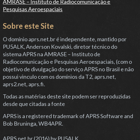
AMRASE – Instituto de Radiocomunicação e
Pesquisas Aeroespaciais
Sobre este Site
O domínio
aprs.net.br
é independente, mantido por
PU5ALK, Anderson Kovalski, diretor técnico do
sistema APRS na
AMRASE – Instituto de
Radiocomunicação e Pesquisas Aeroespaciais
, (com o
objetivo de divulgação do serviço APRS no Brasil e não
possui vinculo com os domínios da T2, aprs.net,
aprs2.net, aprs.fi.
Todas as matérias deste site podem ser reproduzidas
desde que citadas a fonte
APRS is a registered trademark of APRS Software and
Bob Bruninga, WB4APR.
APRS.net.br (2016) by PU5ALK