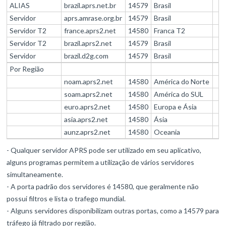
ALIAS
brazil.aprs.net.br
14579
Brasil
Servidor
aprs.amrase.org.br
14579
Brasil
Servidor T2
france.aprs2.net
14580
Franca T2
Servidor T2
brazil.aprs2.net
14579
Brasil
Servidor
brazil.d2g.com
14579
Brasil
Por Região
noam.aprs2.net
14580
América do Norte
soam.aprs2.net
14580
América do SUL
euro.aprs2.net
14580
Europa e Ásia
asia.aprs2.net
14580
Ásia
aunz.aprs2.net
14580
Oceania
- Qualquer servidor APRS pode ser utilizado em seu aplicativo,
alguns programas permitem a utilização de vários servidores
simultaneamente.
- A porta padrão dos servidores é 14580, que geralmente não
possui filtros e lista o trafego mundial.
- Alguns servidores disponibilizam outras portas, como a 14579 para
tráfego já filtrado por região.