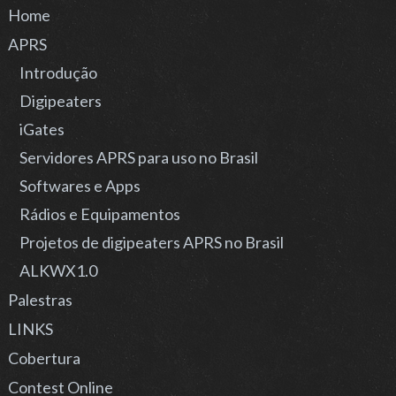
Home
APRS
Introdução
Digipeaters
iGates
Servidores APRS para uso no Brasil
Softwares e Apps
Rádios e Equipamentos
Projetos de digipeaters APRS no Brasil
ALKWX1.0
Palestras
LINKS
Cobertura
Contest Online