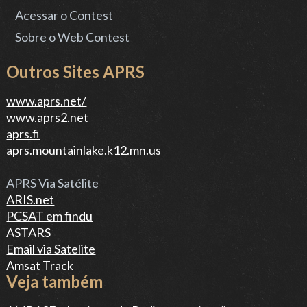
Acessar o Contest
Sobre o Web Contest
Outros Sites APRS
www.aprs.net/
www.aprs2.net
aprs.fi
aprs.mountainlake.k12.mn.us
APRS Via Satélite
ARIS.net
PCSAT em findu
ASTARS
Email via Satelite
Amsat Track
Veja também