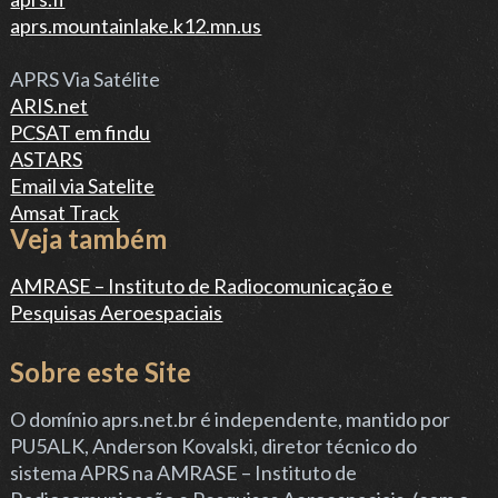
AMRASE – Instituto de Radiocomunicação e
Pesquisas Aeroespaciais
Sobre este Site
O domínio
aprs.net.br
é independente, mantido por
PU5ALK, Anderson Kovalski, diretor técnico do
sistema APRS na
AMRASE – Instituto de
Radiocomunicação e Pesquisas Aeroespaciais
, (com o
objetivo de divulgação do serviço APRS no Brasil e não
possui vinculo com os domínios da T2, aprs.net,
aprs2.net, aprs.fi.
Todas as matérias deste site podem ser reproduzidas
desde que citadas a fonte
APRS is a registered trademark of APRS Software and
Bob Bruninga, WB4APR.
APRS.net.br (2016) by PU5ALK