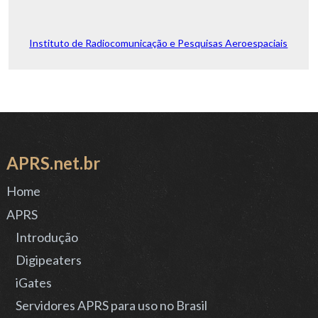
Home
APRS
Introdução
Digipeaters
iGates
Servidores APRS para uso no Brasil
Softwares e Apps
Rádios e Equipamentos
Projetos de digipeaters APRS no Brasil
ALKWX1.0
Palestras
LINKS
Cobertura
Contest Online