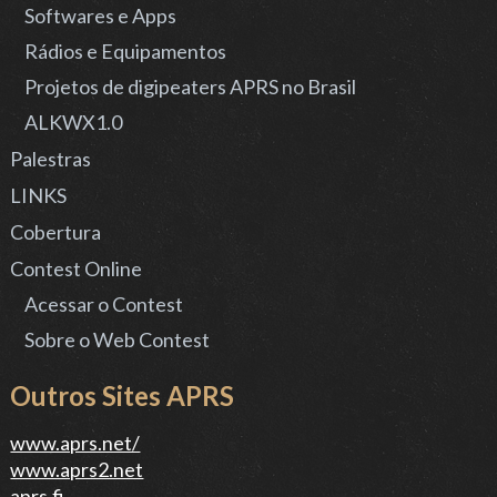
Acessar o Contest
Sobre o Web Contest
Outros Sites APRS
www.aprs.net/
www.aprs2.net
aprs.fi
aprs.mountainlake.k12.mn.us
APRS Via Satélite
ARIS.net
PCSAT em findu
ASTARS
Email via Satelite
Amsat Track
Veja também